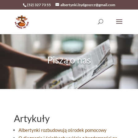
(52) 327 73 55
albertynki.bydgoszcz@gmail.com
Piszą o nas
Artykuły
Albertynki rozbudowują ośrodek pomocowy