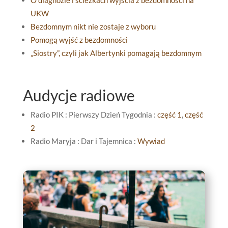
O diagnozie i ścieżkach wyjścia z bezdomności na
UKW
Bezdomnym nikt nie zostaje z wyboru
Pomogą wyjść z bezdomności
„Siostry”, czyli jak Albertynki pomagają bezdomnym
Audycje radiowe
Radio PIK : Pierwszy Dzień Tygodnia :
część 1
,
część
2
Radio Maryja : Dar i Tajemnica :
Wywiad