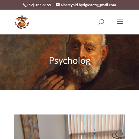
(52) 327 73 55
albertynki.bydgoszcz@gmail.com
Psycholog