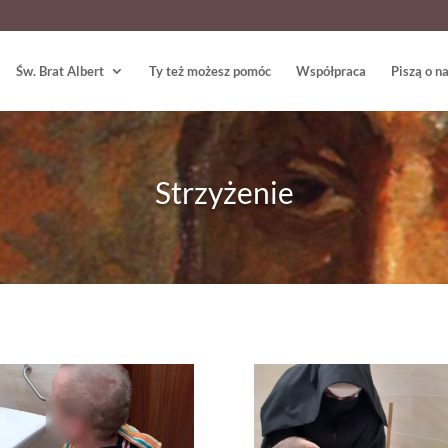
Św. Brat Albert
Ty też możesz pomóc
Współpraca
Piszą o n
Strzyżenie