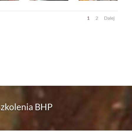
1
2
Dalej
Szkolenia BHP