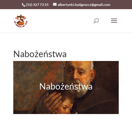
(52) 327 73 55
albertynki.bydgoszcz@gmail.com
Nabożeństwa
Nabożeństwa