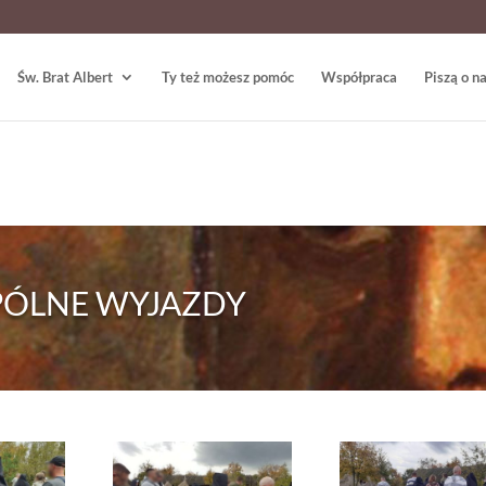
Św. Brat Albert
Ty też możesz pomóc
Współpraca
Piszą o n
ÓLNE WYJAZDY